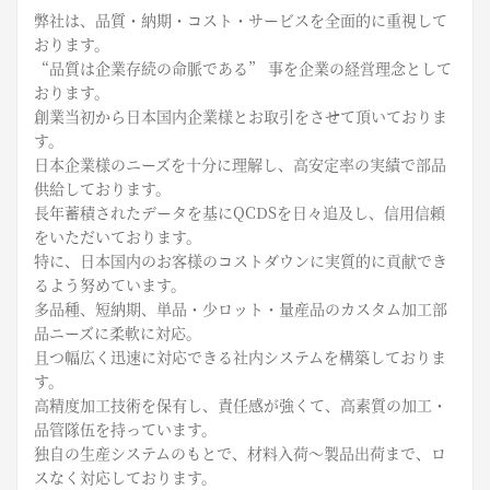
弊社は、品質・納期・コスト・サービスを全面的に重視して
おります。
“品質は企業存続の命脈である” 事を企業の経営理念として
おります。
創業当初から日本国内企業様とお取引をさせて頂いておりま
す。
日本企業様のニーズを十分に理解し、高安定率の実績で部品
供給しております。
長年蓄積されたデータを基にQCDSを日々追及し、信用信頼
をいただいております。
特に、日本国内のお客様のコストダウンに実質的に貢献でき
るよう努めています。
多品種、短納期、単品・少ロット・量産品のカスタム加工部
品ニーズに柔軟に対応。
且つ幅広く迅速に対応できる社内システムを構築しておりま
す。
高精度加工技術を保有し、責任感が強くて、高素質の加工・
品管隊伍を持っています。
独自の生産システムのもとで、材料入荷～製品出荷まで、ロ
スなく対応しております。