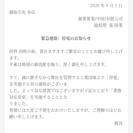
2020 年 9 月 2 日
御取引先 各位
創業實業(中国)有限公司
総経理 張 陸業
緊急連絡：停電のお知らせ
拝啓 初秋の候、貴社ますますご繁栄のこととお慶び申し上げ
ます。
平素は格別の御高配を賜り、厚く御礼申し上げます。
さて、誠に勝手ながら弊社を管理する工業団地より「停電」
を実施する旨の連絡がございま
した。よって急な措置ではございますが下記のとおり「業務
対応変更」を実施することとな
りました。
皆様には大変ご不便をおかけいたしますが、ご理解のほどお
願い申し上げます。
敬具